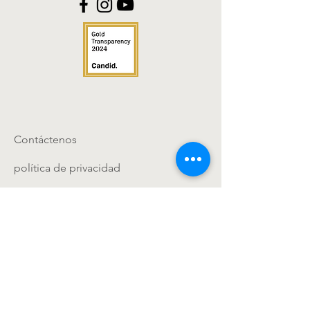
Contáctenos
política de privacidad
Riverside Educational Centers
DIRECCIÓN:
1177 Winters Ave,
Grand Junction, CO 81501
Teléfono
:
(970) 462-2901
Correo Electrónico