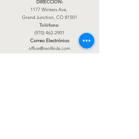
DIRECCIÓN:
1177 Winters Ave,
Grand Junction, CO 81501
Teléfono
:
(970) 462-2901
Correo Electrónico
office@rec4kids.com
Get Monthly Updates
Introduzca su correo
electrónico aquí
¡Inscribirse!